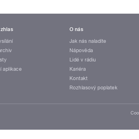
zhlas
O nás
ysílání
Jak nás naladíte
rchiv
Nápověda
sty
Lidé v rádiu
í aplikace
Kariéra
Kontakt
Rozhlasový poplatek
Coo