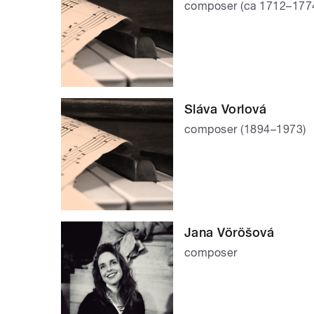
composer (ca 1712–177
Sláva Vorlová
composer (1894–1973)
Jana Vöröšová
composer