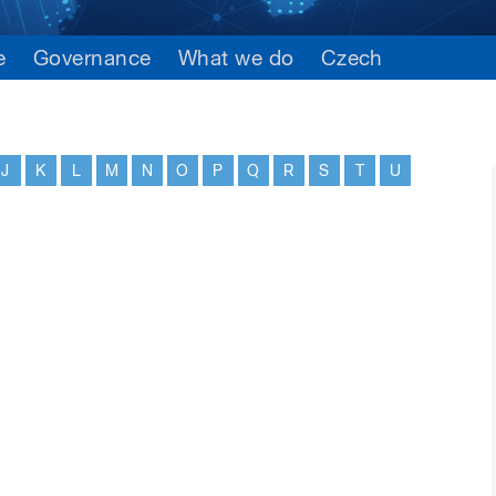
e
Governance
What we do
Czech
J
K
L
M
N
O
P
Q
R
S
T
U