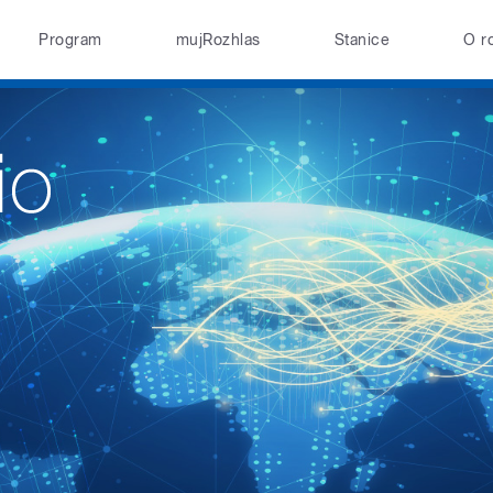
Program
mujRozhlas
Stanice
O r