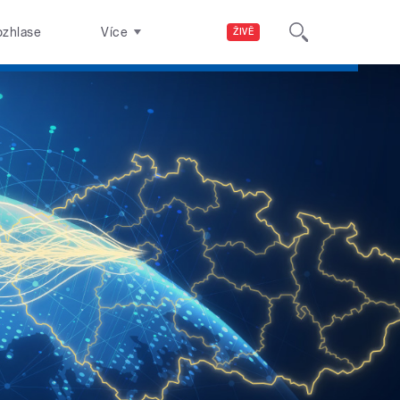
ozhlase
Více
ŽIVĚ