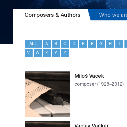
Composers & Authors
Who we ar
ALL
A
B
C
D
E
F
G
H
I
V
W
X
Y
Z
Miloš Vacek
composer (1928–2012)
Václav Vačkář