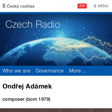
Skip to main content
MENU
ŽIVĚ
Who we are
Governance
More
…
Ondřej Adámek
composer (born 1979)