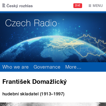
Skip to main content
MENU
ŽIVĚ
Who we are
Governance
More
…
František Domažlický
hudební skladatel (1913–1997)