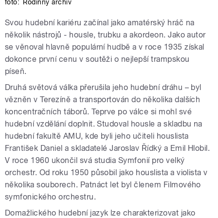
foto:
Rodinný archiv
Svou hudební kariéru začínal jako amatérský hráč na
několik nástrojů - housle, trubku a akordeon. Jako autor
se věnoval hlavně populární hudbě a v roce 1935 získal
dokonce první cenu v soutěži o nejlepší trampskou
píseň.
Druhá světová válka přerušila jeho hudební dráhu – byl
vězněn v Terezíně a transportován do několika dalších
koncentračních táborů. Teprve po válce si mohl své
hudební vzdělání doplnit. Studoval housle a skladbu na
hudební fakultě AMU, kde byli jeho učiteli houslista
František Daniel a skladatelé Jaroslav Řídký a Emil Hlobil.
V roce 1960 ukončil svá studia Symfonií pro velký
orchestr. Od roku 1950 působil jako houslista a violista v
několika souborech. Patnáct let byl členem Filmového
symfonického orchestru.
Domažlického hudební jazyk lze charakterizovat jako