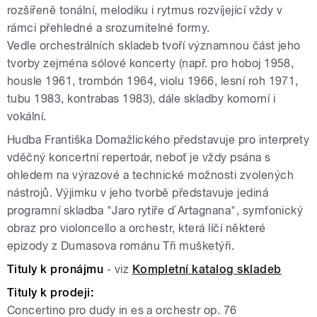
rozšířeně tonální, melodiku i rytmus rozvíjející vždy v
rámci přehledné a srozumitelné formy.
Vedle orchestrálních skladeb tvoří významnou část jeho
tvorby zejména sólové koncerty (např. pro hoboj 1958,
housle 1961, trombón 1964, violu 1966, lesní roh 1971,
tubu 1983, kontrabas 1983), dále skladby komorní i
vokální.
Hudba Františka Domažlického představuje pro interprety
vděčný koncertní repertoár, neboť je vždy psána s
ohledem na výrazové a technické možnosti zvolených
nástrojů. Výjimku v jeho tvorbě představuje jediná
programní skladba "Jaro rytíře d´Artagnana", symfonický
obraz pro violoncello a orchestr, která líčí některé
epizody z Dumasova románu Tři mušketýři.
Tituly k pronájmu
- viz
Kompletní katalog skladeb
Tituly k prodeji:
Concertino pro dudy in es a orchestr op. 76